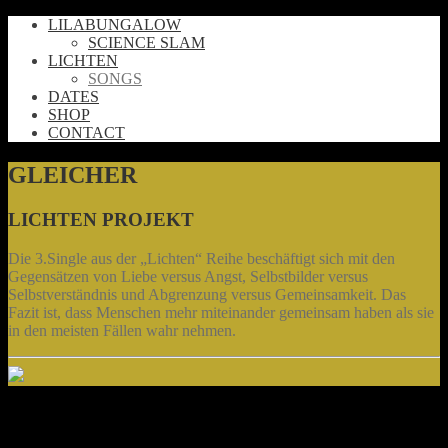
LILABUNGALOW
SCIENCE SLAM
LICHTEN
SONGS
DATES
SHOP
CONTACT
GLEICHER
LICHTEN PROJEKT
Die 3.Single aus der „Lichten“ Reihe beschäftigt sich mit den
Gegensätzen von Liebe versus Angst, Selbstbilder versus
Selbstverständnis und Abgrenzung versus Gemeinsamkeit. Das
Fazit ist, dass Menschen mehr miteinander gemeinsam haben als sie
in den meisten Fällen wahr nehmen.